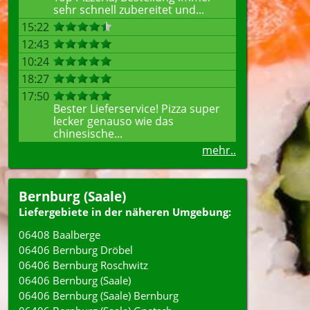
sehr schnell zubereitet und...
15:22
12:43
10:24
18:27
17:50
Bester Lieferservice! Pizza super
lecker genauso wie das
chinesische...
mehr..
Bernburg (Saale)
Liefergebiete in der näheren Umgebung:
06408 Baalberge
06406 Bernburg Dröbel
06406 Bernburg Roschwitz
06406 Bernburg (Saale)
06406 Bernburg (Saale) Bernburg