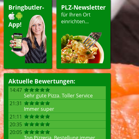
Bringbutler-
PLZ-Newsletter
für Ihren Ort
einrichten...
App!
Aktuelle Bewertungen:
14:47
Sehr gute Pizza. Toller Service
21:31
Immer super
21:11
20:35
20:05
Top Pizzeria, Bestellung immer