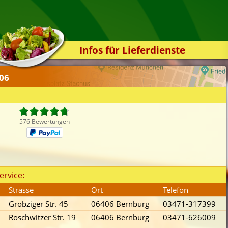
Infos für Lieferdienste
Kassensystem
406
Zuverlässigkeit
Sicherheit
Der Online-Shop
576 Bewertungen
Das Bestellsystem
Der Bestellvorgang
Übertragung
ervice:
Testshop
Strasse
Ort
Telefon
Styles
Gröbziger Str. 45
06406 Bernburg
03471-317399
Kontakt
Roschwitzer Str. 19
06406 Bernburg
03471-626009