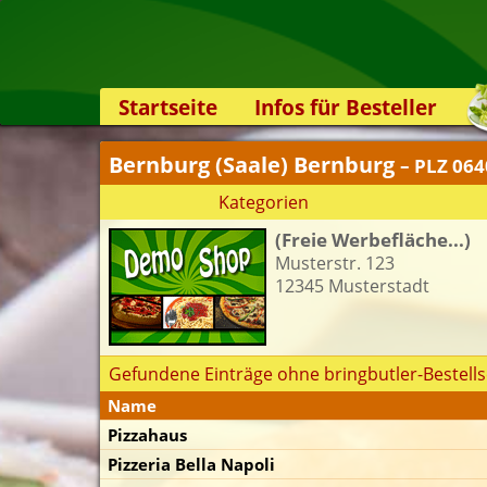
Startseite
Infos für Besteller
Lieferservice-App
Bernburg (Saale) Bernburg
– PLZ 06
Weiterempfehlen
Kategorien
Newsletter
(Freie Werbefläche...)
Sicherheit
Musterstr. 123
Kontakt
12345 Musterstadt
Gefundene Einträge ohne bringbutler-Bestells
Name
Pizzahaus
Pizzeria Bella Napoli