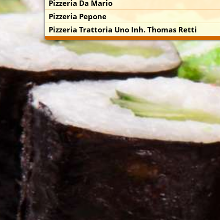
Pizzeria Da Mario
Pizzeria Pepone
Pizzeria Trattoria Uno Inh. Thomas Retti
p zuerst)