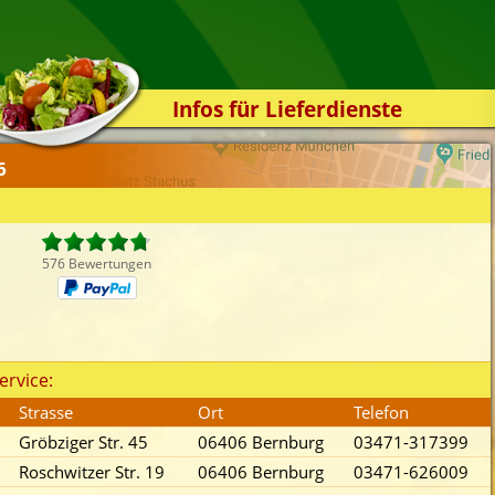
Infos für Lieferdienste
Kassensystem
6
Zuverlässigkeit
Sicherheit
Der Online-Shop
576 Bewertungen
Das Bestellsystem
Der Bestellvorgang
Übertragung
ervice:
Testshop
Strasse
Ort
Telefon
Styles
Gröbziger Str. 45
06406 Bernburg
03471-317399
Kontakt
Roschwitzer Str. 19
06406 Bernburg
03471-626009