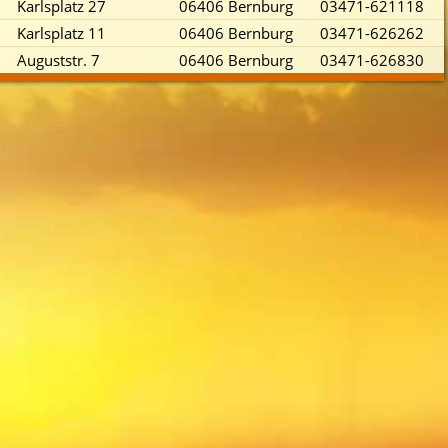
Karlsplatz 27
06406 Bernburg
03471-621118
Karlsplatz 11
06406 Bernburg
03471-626262
Auguststr. 7
06406 Bernburg
03471-626830