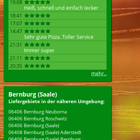
19:08
Heiß, schnell und einfach lecker
18:41
17:07
14:47
Sehr gute Pizza. Toller Service
21:31
Immer super
21:11
20:35
mehr..
Bernburg (Saale)
Liefergebiete in der näheren Umgebung:
06406 Bernburg Neuborna
06406 Bernburg Roschwitz
06406 Bernburg (Saale)
06408 Bernburg (Saale) Aderstedt
06406 Bernburg (Saale) Bernburg