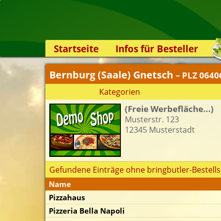
Startseite
Infos für Besteller
Lieferservice-App
Bernburg (Saale) Gnetsch
– PLZ 0640
Weiterempfehlen
Kategorien
Newsletter
(Freie Werbefläche...)
Sicherheit
Musterstr. 123
Kontakt
12345 Musterstadt
Gefundene Einträge ohne bringbutler-Bestells
Name
Pizzahaus
Pizzeria Bella Napoli