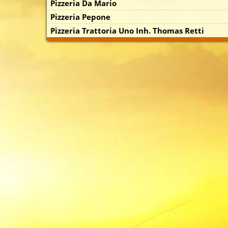
Pizzeria Da Mario
Pizzeria Pepone
Pizzeria Trattoria Uno Inh. Thomas Retti
p zuerst)