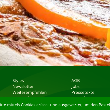
Styles
AGB
Newsletter
Jobs
Weiterempfehlen
Pressetexte
Datenschutz
Speisekarten
Nutzungsbedingungen
Lieferservice
e mittels Cookies erfasst und ausgewertet, um den Bestell