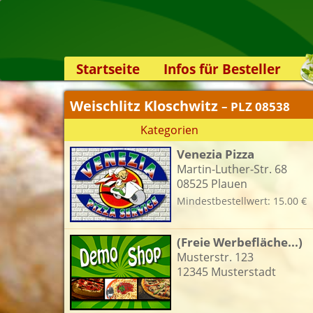
Startseite
Infos für Besteller
Lieferservice-App
Weischlitz Kloschwitz
– PLZ 08538
Weiterempfehlen
Kategorien
Newsletter
Venezia Pizza
Sicherheit
Martin-Luther-Str. 68
Kontakt
08525 Plauen
Mindestbestellwert: 15.00 €
(Freie Werbefläche...)
Musterstr. 123
12345 Musterstadt