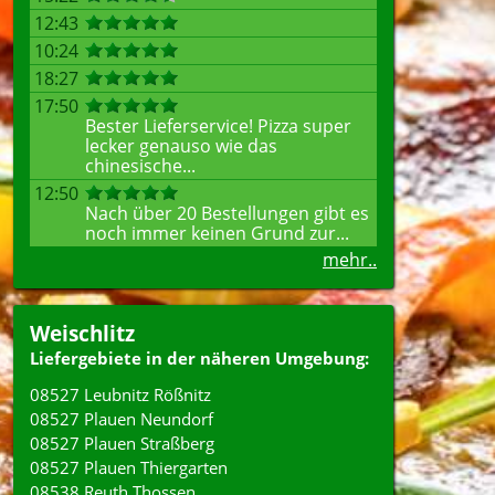
12:43
10:24
18:27
17:50
Bester Lieferservice! Pizza super
lecker genauso wie das
chinesische...
12:50
Nach über 20 Bestellungen gibt es
noch immer keinen Grund zur...
mehr..
Weischlitz
Liefergebiete in der näheren Umgebung:
08527 Leubnitz Rößnitz
08527 Plauen Neundorf
08527 Plauen Straßberg
08527 Plauen Thiergarten
08538 Reuth Thossen