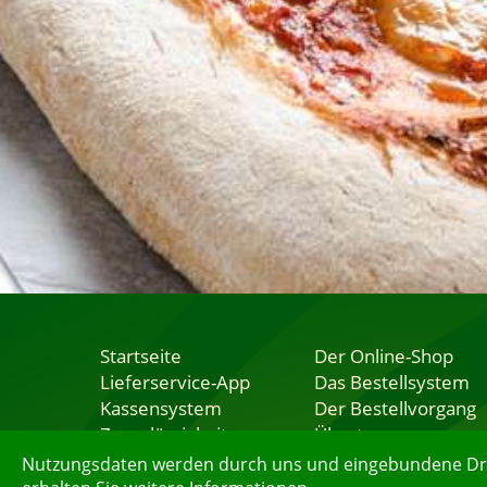
Startseite
Der Online-Shop
Lieferservice-App
Das Bestellsystem
Kassensystem
Der Bestellvorgang
Zuverlässigkeit
Übertragung
Sicherheit
Testshop
Nutzungsdaten werden durch uns und eingebundene Dritt