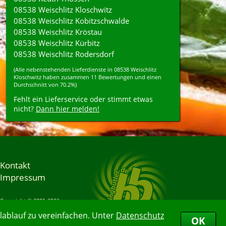
08538 Weischlitz Kloschwitz
08538 Weischlitz Kobitzschwalde
08538 Weischlitz Kröstau
08538 Weischlitz Kürbitz
08538 Weischlitz Rodersdorf
(Alle nebenstehenden
Lieferdienste
in
08538
Weischlitz
Kloschwitz
haben zusammen
11
Bewertungen und einen
Durchschnitt von
70.2%
)
Fehlt ein Lieferservice oder stimmt etwas
nicht?
Dann hier melden!
Kontakt
Impressum
Copyright © 2001-2026
Bringbutler® GmbH
ablauf zu vereinfachen. Unter
Datenschutz
07.08.2026 00:15:43
OK