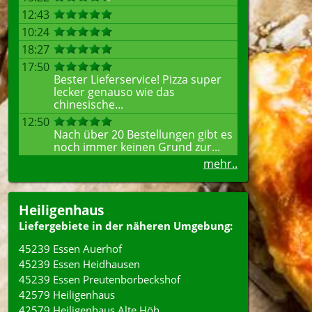
12:43
10:24
18:27
17:50
Bester Lieferservice! Pizza super
lecker genauso wie das
chinesische...
12:50
Nach über 20 Bestellungen gibt es
noch immer keinen Grund zur...
mehr..
Heiligenhaus
Liefergebiete in der näheren Umgebung:
45239 Essen Auerhof
45239 Essen Heidhausen
45239 Essen Preutenborbeckshof
42579 Heiligenhaus
42579 Heiligenhaus Alte Höh