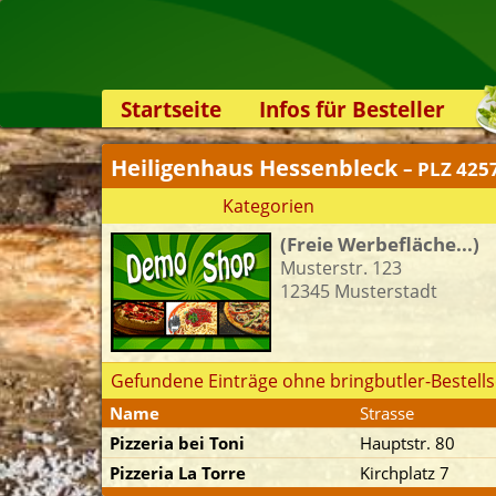
Startseite
Infos für Besteller
Lieferservice-App
Heiligenhaus Hessenbleck
– PLZ 425
Weiterempfehlen
Kategorien
Newsletter
(Freie Werbefläche...)
Sicherheit
Musterstr. 123
Kontakt
12345 Musterstadt
Gefundene Einträge ohne bringbutler-Bestells
Name
Strasse
Pizzeria bei Toni
Hauptstr. 80
Pizzeria La Torre
Kirchplatz 7