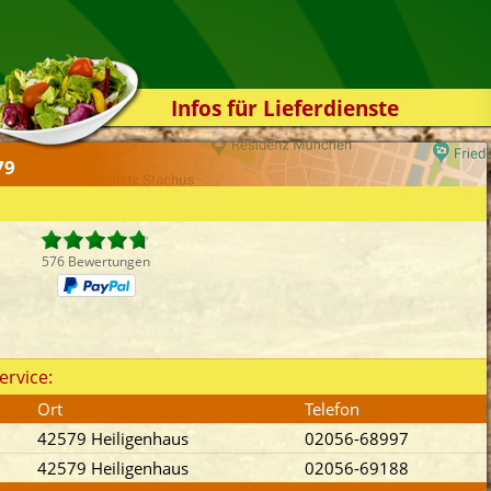
Infos für Lieferdienste
Kassensystem
79
Zuverlässigkeit
Sicherheit
Der Online-Shop
576 Bewertungen
Das Bestellsystem
Der Bestellvorgang
Übertragung
ervice:
Testshop
Ort
Telefon
Styles
42579 Heiligenhaus
02056-68997
Kontakt
42579 Heiligenhaus
02056-69188