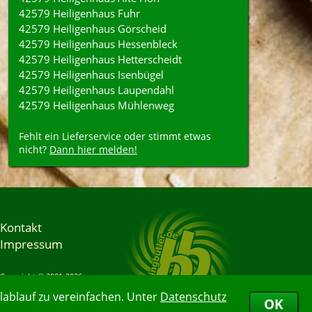
42579 Heiligenhaus Fuhr
42579 Heiligenhaus Görscheid
42579 Heiligenhaus Hessenbleck
42579 Heiligenhaus Hetterscheidt
42579 Heiligenhaus Isenbügel
42579 Heiligenhaus Laupendahl
42579 Heiligenhaus Mühlenweg
Fehlt ein Lieferservice oder stimmt etwas
nicht?
Dann hier melden!
Kontakt
Impressum
Copyright © 2001-2026
Bringbutler® GmbH
ablauf zu vereinfachen. Unter
Datenschutz
06.08.2026 23:02:17
OK