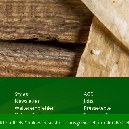
Styles
AGB
Newsletter
Jobs
Weiterempfehlen
Pressetexte
Datenschutz
Speisekarten
Nutzungsbedingungen
Lieferservice
e mittels Cookies erfasst und ausgewertet, um den Bestell