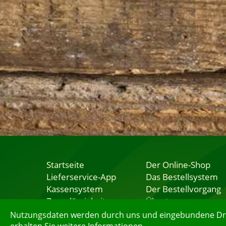
Startseite
Der Online-Shop
Lieferservice-App
Das Bestellsystem
Kassensystem
Der Bestellvorgang
Zuverlässigkeit
Übertragung
Sicherheit
Testshop
Nutzungsdaten werden durch uns und eingebundene Dritt