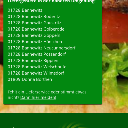
Liefergebiete in der näheren Umgebung:
01728 Bannewitz
01728 Bannewitz Boderitz
01728 Bannewitz Gaustritz
01728 Bannewitz Golberode
01728 Bannewitz Goppeln
01728 Bannewitz Hänichen
01728 Bannewitz Neucunnersdorf
01728 Bannewitz Possendorf
01728 Bannewitz Rippien
01728 Bannewitz Welschhufe
01728 Bannewitz Wilmsdorf
01809 Dohna Borthen
Fehlt ein Lieferservice oder stimmt etwas
nicht?
Dann hier melden!