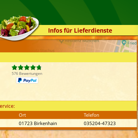
Infos für Lieferdienste
Kassensystem
Zuverlässigkeit
Sicherheit
Der Online-Shop
576 Bewertungen
Das Bestellsystem
Der Bestellvorgang
Übertragung
ervice:
Testshop
Ort
Telefon
Styles
01723 Birkenhain
035204-47323
Kontakt