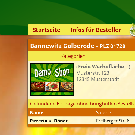
Startseite
Infos für Besteller
Lieferservice-App
Bannewitz Golberode
– PLZ 01728
Weiterempfehlen
Kategorien
Newsletter
(Freie Werbefläche...)
Sicherheit
Musterstr. 123
Kontakt
12345 Musterstadt
Gefundene Einträge ohne bringbutler-Bestells
Name
Strasse
Pizzeria u. Döner
Freiberger Str. 6