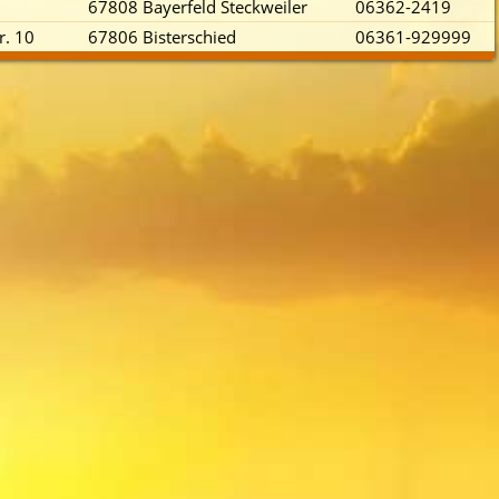
67808 Bayerfeld Steckweiler
06362-2419
r. 10
67806 Bisterschied
06361-929999