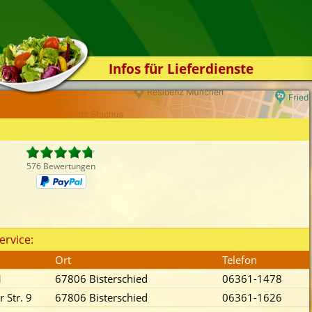
Infos für Lieferdienste
Kassensystem
Zuverlässigkeit
Sicherheit
Der Online-Shop
576 Bewertungen
Das Bestellsystem
Der Bestellvorgang
Übertragung
ervice:
Testshop
Ort
Telefon
Styles
1
67806 Bisterschied
06361-1478
Kontakt
r Str. 9
67806 Bisterschied
06361-1626