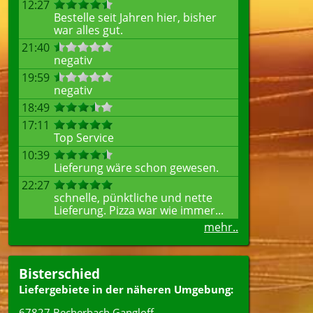
12:27
Bestelle seit Jahren hier, bisher
war alles gut.
21:40
negativ
19:59
negativ
18:49
17:11
Top Service
10:39
Lieferung wäre schon gewesen.
22:27
schnelle, pünktliche und nette
Lieferung. Pizza war wie immer...
mehr..
Bisterschied
Liefergebiete in der näheren Umgebung:
67827 Becherbach Gangloff