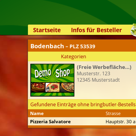
Startseite
Infos für Besteller
Lieferservice-App
Bodenbach
– PLZ 53539
Weiterempfehlen
Kategorien
Newsletter
(Freie Werbefläche...)
Sicherheit
Musterstr. 123
Kontakt
12345 Musterstadt
Gefundene Einträge ohne bringbutler-Bestells
Name
Strasse
Pizzeria Salvatore
Hauptstr. 30 a