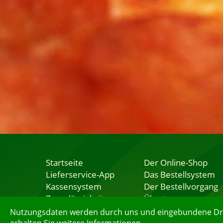
Startseite
Der Online-Shop
Lieferservice-App
Das Bestellsystem
Kassensystem
Der Bestellvorgang
Zuverlässigkeit
Übertragung
Sicherheit
Testshop
Nutzungsdaten werden durch uns und eingebundene Dritt