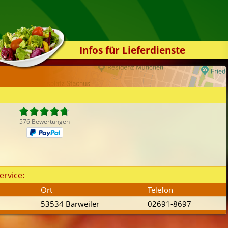
Infos für Lieferdienste
Kassensystem
Zuverlässigkeit
Sicherheit
Der Online-Shop
576 Bewertungen
Das Bestellsystem
Der Bestellvorgang
Übertragung
ervice:
Testshop
Ort
Telefon
Styles
53534 Barweiler
02691-8697
Kontakt