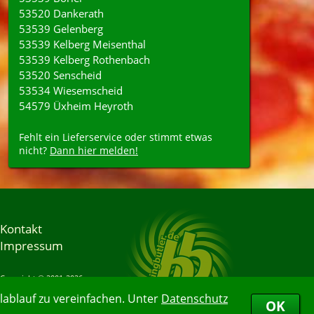
53520 Dankerath
53539 Gelenberg
53539 Kelberg Meisenthal
53539 Kelberg Rothenbach
53520 Senscheid
53534 Wiesemscheid
54579 Üxheim Heyroth
Fehlt ein Lieferservice oder stimmt etwas
nicht?
Dann hier melden!
Kontakt
Impressum
Copyright © 2001-2026
Bringbutler® GmbH
ablauf zu vereinfachen. Unter
Datenschutz
07.08.2026 10:57:40
OK