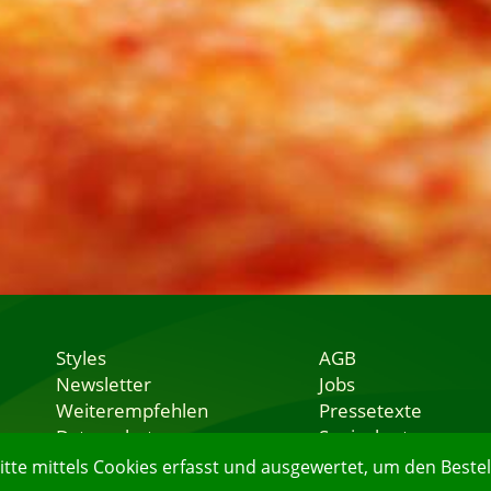
Styles
AGB
Newsletter
Jobs
Weiterempfehlen
Pressetexte
Datenschutz
Speisekarten
Nutzungsbedingungen
Lieferservice
e mittels Cookies erfasst und ausgewertet, um den Bestell