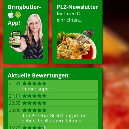
Bringbutler-
PLZ-Newsletter
für Ihren Ort
einrichten...
App!
Aktuelle Bewertungen:
21:31
Immer super
21:11
20:35
20:05
Top Pizzeria, Bestellung immer
sehr schnell zubereitet und...
15:22