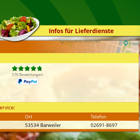
Infos für Lieferdienste
Kassensystem
Zuverlässigkeit
Sicherheit
Der Online-Shop
576 Bewertungen
Das Bestellsystem
Der Bestellvorgang
Übertragung
ervice:
Testshop
Ort
Telefon
Styles
53534 Barweiler
02691-8697
Kontakt