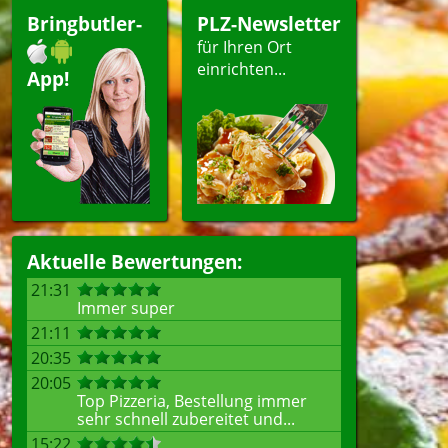
Bringbutler-
PLZ-Newsletter
für Ihren Ort
einrichten...
App!
Aktuelle Bewertungen:
21:31
Immer super
21:11
20:35
20:05
Top Pizzeria, Bestellung immer
sehr schnell zubereitet und...
15:22