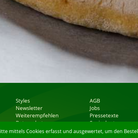
Styles
AGB
Newsletter
Jobs
Weiterempfehlen
Pressetexte
Datenschutz
Speisekarten
Nutzungsbedingungen
Lieferservice
e mittels Cookies erfasst und ausgewertet, um den Bestell