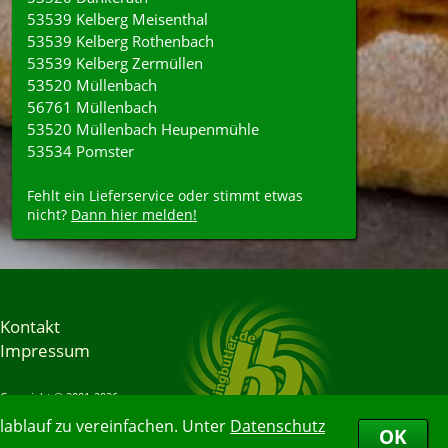
53539 Kelberg Meisenthal
53539 Kelberg Rothenbach
53539 Kelberg Zermüllen
53520 Müllenbach
56761 Müllenbach
53520 Müllenbach Heupenmühle
53534 Pomster
Fehlt ein Lieferservice oder stimmt etwas
nicht?
Dann hier melden!
Kontakt
Impressum
Copyright © 2001-2026
Bringbutler® GmbH
ablauf zu vereinfachen. Unter
Datenschutz
07.08.2026 00:54:41
OK