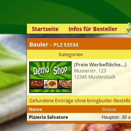
Startseite
Infos für Besteller
Lieferservice-App
Bauler
– PLZ 53534
Weiterempfehlen
Kategorien
Newsletter
(Freie Werbefläche...)
Sicherheit
Musterstr. 123
Kontakt
12345 Musterstadt
Gefundene Einträge ohne bringbutler-Bestells
Name
Strasse
Pizzeria Salvatore
Hauptstr. 30 a