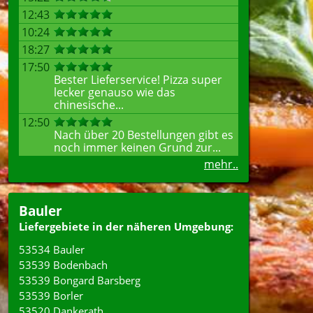
12:43
10:24
18:27
17:50
Bester Lieferservice! Pizza super
lecker genauso wie das
chinesische...
12:50
Nach über 20 Bestellungen gibt es
noch immer keinen Grund zur...
mehr..
Bauler
Liefergebiete in der näheren Umgebung:
53534 Bauler
53539 Bodenbach
53539 Bongard Barsberg
53539 Borler
53520 Dankerath