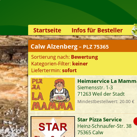
Startseite
Infos für Besteller
Lieferservice-App
Calw Alzenberg
– PLZ 75365
Weiterempfehlen
Sortierung nach:
Bewertung
Newsletter
Kategorien-Filter:
keiner
Sicherheit
Liefertermin:
sofort
Kontakt
Heimservice La Mamm
Siemensstr. 1-3
S
71263 Weil der Stadt
Mindestbestellwert: 20.00 €
K
Star Pizza Service
Heinz-Schnaufer-Str. 38
75365 Calw