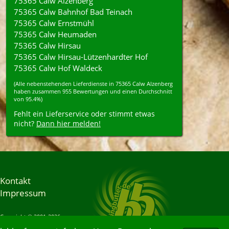
75365 Calw Alzenberg
75365 Calw Bahnhof Bad Teinach
75365 Calw Ernstmühl
75365 Calw Heumaden
75365 Calw Hirsau
75365 Calw Hirsau-Lützenhardter Hof
75365 Calw Hof Waldeck
(Alle nebenstehenden
Lieferdienste
in
75365
Calw Alzenberg
haben zusammen
955
Bewertungen und einen Durchschnitt
von
95.4%
)
Fehlt ein Lieferservice oder stimmt etwas
nicht?
Dann hier melden!
Kontakt
Impressum
Copyright © 2001-2026
Bringbutler® GmbH