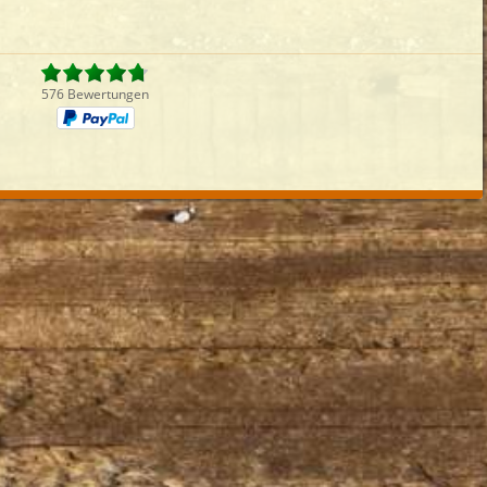
Fleisch
Reisgerichte
Burger
Get
iefertermin:
sofort
für
um
:
Uhr best
576 Bewertungen