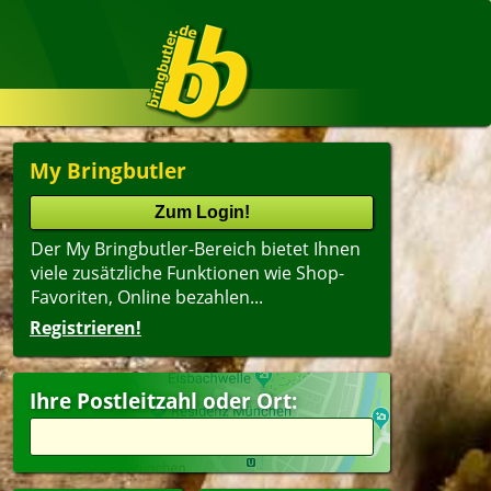
My Bringbutler
Der My Bringbutler-Bereich bietet Ihnen
viele zusätzliche Funktionen wie Shop-
Favoriten, Online bezahlen...
Registrieren!
Name
lter
(ältester Shop zuerst)
Ihre Postleitzahl oder Ort:
dwich
agsangebot
ert