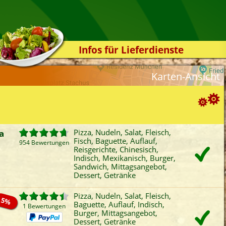
Infos für Lieferdienste
Kassensystem
Karten-Ansicht
Zuverlässigkeit
Sicherheit
Der Online-Shop
Suchoptionen
Das Bestellsystem
a
Pizza, Nudeln, Salat, Fleisch,
Fisch, Baguette, Auflauf,
Der Bestellvorgang
954 Bewertungen
ortierung:
Reisgerichte, Chinesisch,
Indisch, Mexikanisch, Burger,
Übertragung
Bewertung
Rabatt
Mindestbestellwert
Sandwich, Mittagsangebot,
Favoriten
Onlinezahlung
Liefergebühr
A
Testshop
Dessert, Getränke
ategorien-Filter:
Styles
Pizza, Nudeln, Salat, Fleisch,
Pizza
Fisch
Chinesisch
San
5%
Baguette, Auflauf, Indisch,
Kontakt
1 Bewertungen
Nudeln
Baguette
Indisch
Mitt
Burger, Mittagsangebot,
Dessert, Getränke
Salat
Auflauf
Mexikanisch
Dess