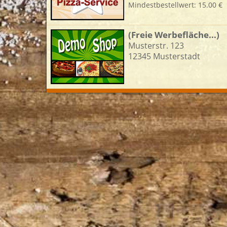
Mindestbestellwert: 15.00 €
L
(Freie Werbefläche...)
Musterstr. 123
12345 Musterstadt