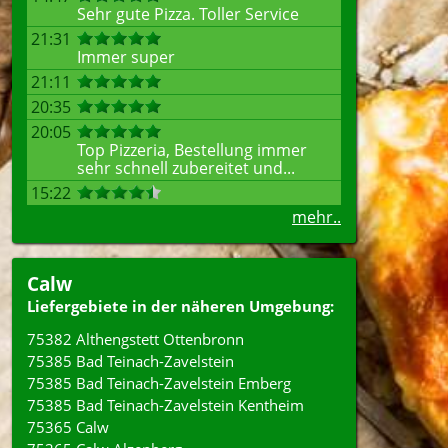
Sehr gute Pizza. Toller Service
21:31
Immer super
21:11
20:35
20:05
Top Pizzeria, Bestellung immer
sehr schnell zubereitet und...
15:22
mehr..
Calw
Liefergebiete in der näheren Umgebung:
75382 Althengstett Ottenbronn
75385 Bad Teinach-Zavelstein
75385 Bad Teinach-Zavelstein Emberg
75385 Bad Teinach-Zavelstein Kentheim
75365 Calw