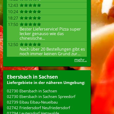
12:43
10:24
18:27
17:50
Bester Lieferservice! Pizza super
lecker genauso wie das
chinesische...
12:50
Nach über 20 Bestellungen gibt es
noch immer keinen Grund zur...
mehr..
Ebersbach in Sachsen
Liefergebiete in der näheren Umgebung:
02730 Ebersbach in Sachsen
02730 Ebersbach in Sachsen Spreedorf
02739 Eibau Eibau-Neueibau
02742 Friedersdorf Neufriedersdorf
02794 Leutersdorf Hetzwalde