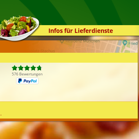
Infos für Lieferdienste
Kassensystem
Zuverlässigkeit
Sicherheit
Der Online-Shop
576 Bewertungen
Das Bestellsystem
Der Bestellvorgang
Übertragung
Testshop
.
Styles
Kontakt