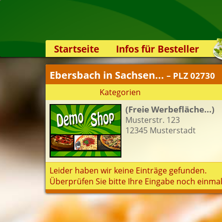
Startseite
Infos für Besteller
Lieferservice-App
Ebersbach in Sachsen...
– PLZ 02730
Weiterempfehlen
Kategorien
Newsletter
(Freie Werbefläche...)
Sicherheit
Musterstr. 123
Kontakt
12345 Musterstadt
Leider haben wir keine Einträge gefunden.
Überprüfen Sie bitte Ihre Eingabe noch einmal