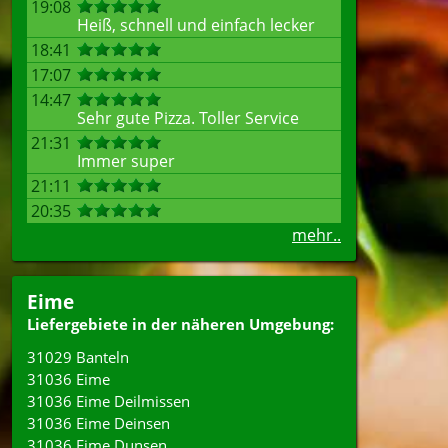
19:08
Heiß, schnell und einfach lecker
18:41
17:07
14:47
Sehr gute Pizza. Toller Service
21:31
Immer super
21:11
20:35
mehr..
Eime
Liefergebiete in der näheren Umgebung:
31029 Banteln
31036 Eime
31036 Eime Deilmissen
31036 Eime Deinsen
31036 Eime Dunsen