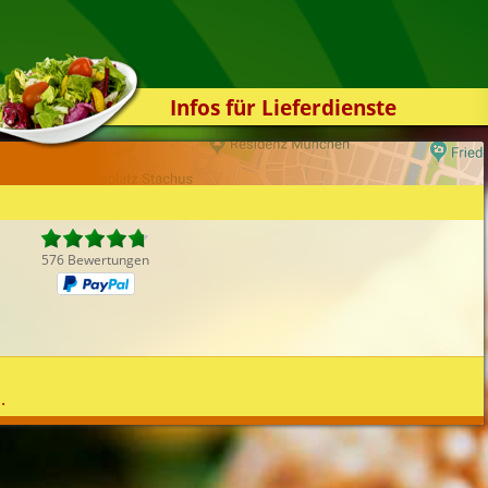
Infos für Lieferdienste
Kassensystem
Zuverlässigkeit
Sicherheit
Der Online-Shop
576 Bewertungen
Das Bestellsystem
Der Bestellvorgang
Übertragung
Testshop
.
Styles
Kontakt