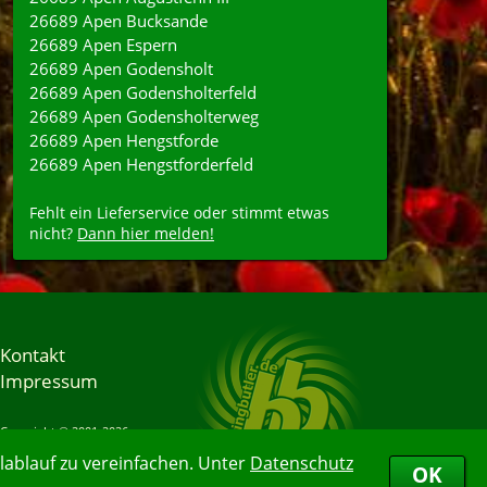
26689 Apen Bucksande
26689 Apen Espern
26689 Apen Godensholt
26689 Apen Godensholterfeld
26689 Apen Godensholterweg
26689 Apen Hengstforde
26689 Apen Hengstforderfeld
Fehlt ein Lieferservice oder stimmt etwas
nicht?
Dann hier melden!
Kontakt
Impressum
Copyright © 2001-2026
Bringbutler® GmbH
ablauf zu vereinfachen. Unter
Datenschutz
07.08.2026 10:11:34
OK