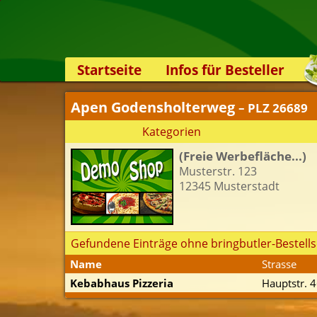
Startseite
Infos für Besteller
Lieferservice-App
Apen Godensholterweg
– PLZ 26689
Weiterempfehlen
Kategorien
Newsletter
(Freie Werbefläche...)
Sicherheit
Musterstr. 123
Kontakt
12345 Musterstadt
Gefundene Einträge ohne bringbutler-Bestells
Name
Strasse
Kebabhaus Pizzeria
Hauptstr. 