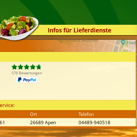
Infos für Lieferdienste
Kassensystem
Zuverlässigkeit
Sicherheit
Der Online-Shop
576 Bewertungen
Das Bestellsystem
Der Bestellvorgang
Übertragung
ervice:
Testshop
Ort
Telefon
Styles
461
26689 Apen
04489-940518
Kontakt