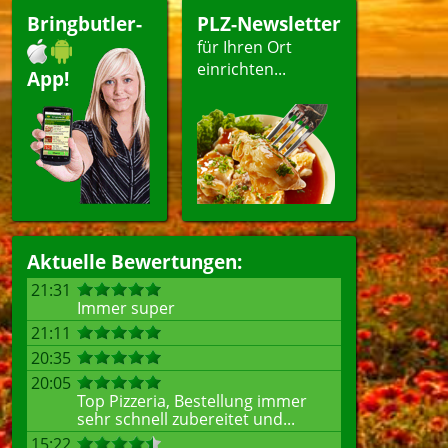
Bringbutler-
PLZ-Newsletter
für Ihren Ort
einrichten...
App!
Aktuelle Bewertungen:
21:31
Immer super
21:11
20:35
20:05
Top Pizzeria, Bestellung immer
sehr schnell zubereitet und...
15:22