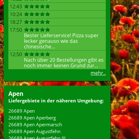
12:43
10:24
18:27
17:50
Bester Lieferservice! Pizza super
lecker genauso wie das
chinesische...
12:50
Nach über 20 Bestellungen gibt es
noch immer keinen Grund zur...
mehr..
Apen
Liefergebiete in der näheren Umgebung:
26689 Apen
26689 Apen Aperberg
26689 Apen Apermarsch
26689 Apen Augustfehn
26689 Apen Augustfehn III