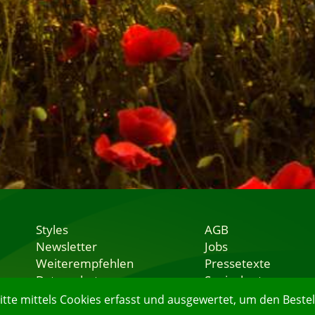
Styles
AGB
Newsletter
Jobs
Weiterempfehlen
Pressetexte
Datenschutz
Speisekarten
Nutzungsbedingungen
Lieferservice
e mittels Cookies erfasst und ausgewertet, um den Bestell