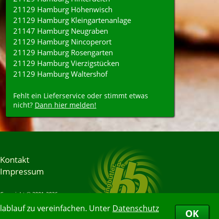
21129 Hamburg Höhenwisch
21129 Hamburg Kleingartenanlage
21147 Hamburg Neugraben
21129 Hamburg Nincoperort
21129 Hamburg Rosengarten
21129 Hamburg Vierzigstücken
21129 Hamburg Waltershof
Fehlt ein Lieferservice oder stimmt etwas
nicht?
Dann hier melden!
Kontakt
Impressum
Copyright © 2001-2026
Bringbutler® GmbH
ablauf zu vereinfachen. Unter
Datenschutz
07.08.2026 00:56:12
OK