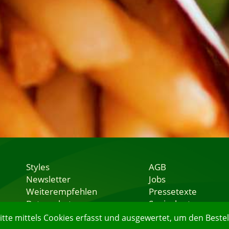
Styles
AGB
Newsletter
Jobs
Weiterempfehlen
Pressetexte
Datenschutz
Speisekarten
Nutzungsbedingungen
Lieferservice
e mittels Cookies erfasst und ausgewertet, um den Bestell