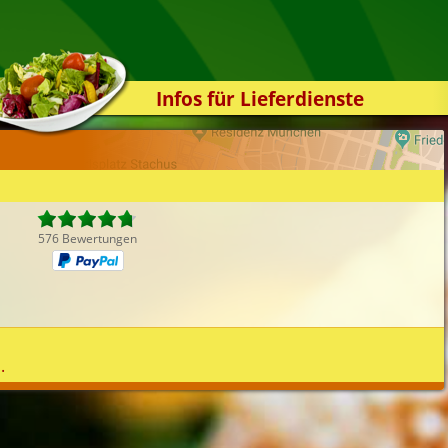
Infos für Lieferdienste
Kassensystem
Zuverlässigkeit
Sicherheit
Der Online-Shop
576 Bewertungen
Das Bestellsystem
Der Bestellvorgang
Übertragung
Testshop
.
Styles
Kontakt