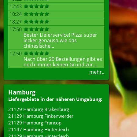
12:43
10:24
18:27
17:50
Bester Lieferservice! Pizza super
lecker genauso wie das
chinesische...
12:50
Nach über 20 Bestellungen gibt es
noch immer keinen Grund zur...
mehr..
Hamburg
Liefergebiete in der näheren Umgebung:
21129 Hamburg Brakenburg
21129 Hamburg Finkenwerder
21129 Hamburg Francop
21147 Hamburg Hinterdeich
21129 Hamburg Hinterdeich