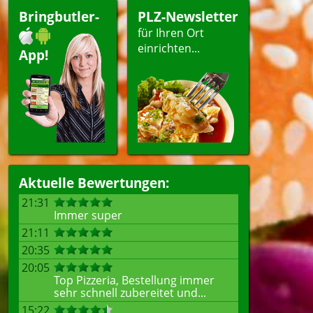
Bringbutler-
PLZ-Newsletter
für Ihren Ort
einrichten...
App!
Aktuelle Bewertungen:
21:31
Immer super
21:11
20:35
20:05
Top Pizzeria, Bestellung immer
sehr schnell zubereitet und...
15:22