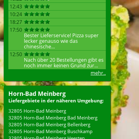
12:43
10:24
18:27
17:50
Bester Lieferservice! Pizza super
lecker genauso wie das
chinesische...
12:50
Nach über 20 Bestellungen gibt es
noch immer keinen Grund zur...
mehr..
Horn-Bad Meinberg
Liefergebiete in der näheren Umgebung:
32805 Horn-Bad Meinberg
32805 Horn-Bad Meinberg Bad Meinberg
32805 Horn-Bad Meinberg Bellenberg
32805 Horn-Bad Meinberg Buschkamp
32805 Horn-Bad Meinberg Heesten