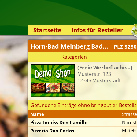
Startseite
Infos für Besteller
Lieferservice-App
Horn-Bad Meinberg Bad...
– PLZ 328
Weiterempfehlen
Kategorien
Newsletter
(Freie Werbefläche...)
Sicherheit
Musterstr. 123
Kontakt
12345 Musterstadt
Gefundene Einträge ohne bringbutler-Bestells
Name
Strasse
Pizza-Imbiss Don Camillo
Nordstr
Pizzeria Don Carlos
Mittels