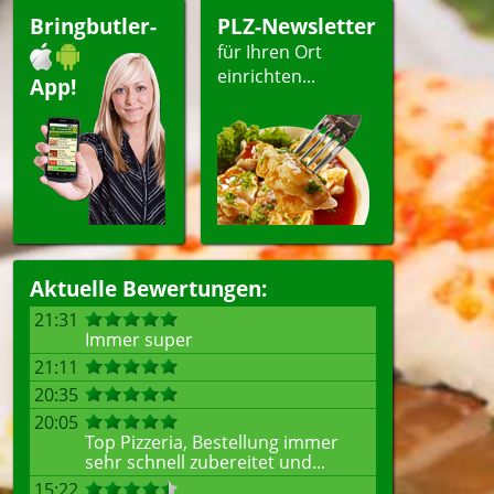
Bringbutler-
PLZ-Newsletter
für Ihren Ort
einrichten...
App!
Aktuelle Bewertungen:
21:31
Immer super
21:11
20:35
20:05
Top Pizzeria, Bestellung immer
sehr schnell zubereitet und...
15:22