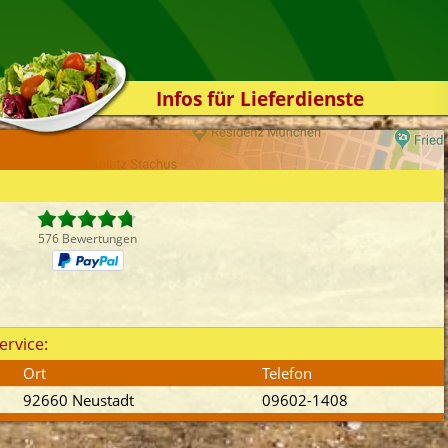
Infos für Lieferdienste
Kassensystem
Zuverlässigkeit
Sicherheit
Der Online-Shop
576 Bewertungen
Das Bestellsystem
Der Bestellvorgang
Übertragung
ervice:
Testshop
Ort
Telefon
Styles
92660 Neustadt
09602-1408
Kontakt