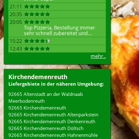
21:11
20:35
20:05
Top Pizzeria, Bestellung immer
sehr schnell zubereitet und...
15:22
12:43
mehr..
Kirchendemenreuth
Liefergebiete in der näheren Umgebung:
92665 Altenstadt an der Waldnaab
Meerbodenreuth
92665 Kirchendemenreuth
92665 Kirchendemenreuth Altenparkstein
92665 Kirchendemenreuth Denkenreuth
92665 Kirchendemenreuth Döltsch
92665 Kirchendemenreuth Hahnenmühle