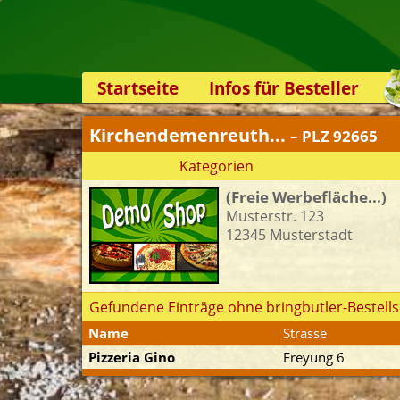
Startseite
Infos für Besteller
Lieferservice-App
Kirchendemenreuth...
– PLZ 92665
Weiterempfehlen
Kategorien
Newsletter
(Freie Werbefläche...)
Sicherheit
Musterstr. 123
Kontakt
12345 Musterstadt
Gefundene Einträge ohne bringbutler-Bestells
Name
Strasse
Pizzeria Gino
Freyung 6