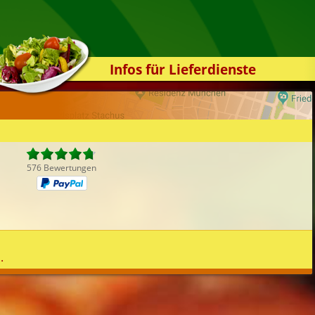
Infos für Lieferdienste
Kassensystem
Zuverlässigkeit
Sicherheit
Der Online-Shop
576 Bewertungen
Das Bestellsystem
Der Bestellvorgang
Übertragung
Testshop
.
Styles
Kontakt