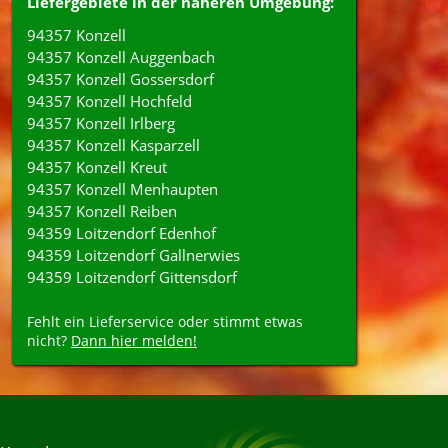
Liefergebiete in der näheren Umgebung:
94357 Konzell
94357 Konzell Auggenbach
94357 Konzell Gossersdorf
94357 Konzell Hochfeld
94357 Konzell Irlberg
94357 Konzell Kasparzell
94357 Konzell Kreut
94357 Konzell Menhaupten
94357 Konzell Reiben
94359 Loitzendorf Edenhof
94359 Loitzendorf Gallnerwies
94359 Loitzendorf Gittensdorf
Fehlt ein Lieferservice oder stimmt etwas
nicht?
Dann hier melden!