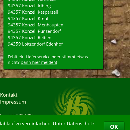
94357 Konzell Irlberg
94357 Konzell Kasparzell
94357 Konzell Kreut
94357 Konzell Menhaupten
94357 Konzell Punzendorf
94357 Konzell Reiben
94359 Loitzendorf Edenhof
Fehlt ein Lieferservice oder stimmt etwas
nicht?
Dann hier melden!
Kontakt
Impressum
Copyright © 2001-2026
Bringbutler® GmbH
ablauf zu vereinfachen. Unter
Datenschutz
07.08.2026 01:44:28
OK