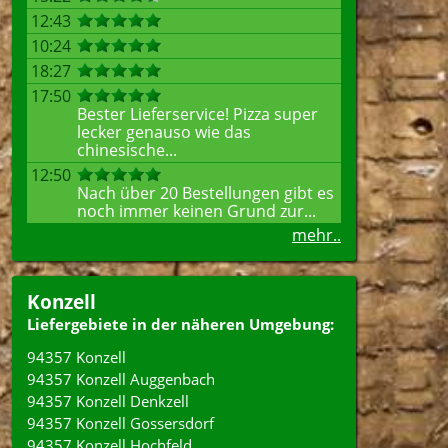
12:43
10:24
18:27
17:50
Bester Lieferservice! Pizza super
lecker genauso wie das
chinesische...
12:50
Nach über 20 Bestellungen gibt es
noch immer keinen Grund zur...
mehr..
Konzell
Liefergebiete in der näheren Umgebung:
94357 Konzell
94357 Konzell Auggenbach
94357 Konzell Denkzell
94357 Konzell Gossersdorf
94357 Konzell Hochfeld