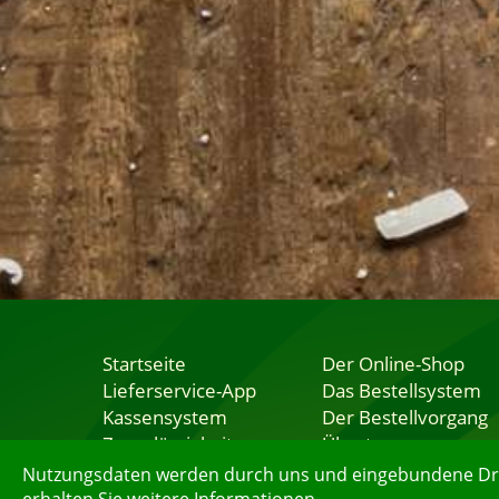
Startseite
Der Online-Shop
Lieferservice-App
Das Bestellsystem
Kassensystem
Der Bestellvorgang
Zuverlässigkeit
Übertragung
Sicherheit
Testshop
Nutzungsdaten werden durch uns und eingebundene Dritt