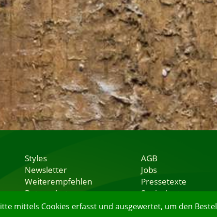
Styles
AGB
Newsletter
Jobs
Weiterempfehlen
Pressetexte
Datenschutz
Speisekarten
Nutzungsbedingungen
Lieferservice
e mittels Cookies erfasst und ausgewertet, um den Bestell