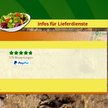
Infos für Lieferdienste
Kassensystem
Zuverlässigkeit
Sicherheit
Der Online-Shop
576 Bewertungen
Das Bestellsystem
Der Bestellvorgang
Übertragung
Testshop
.
Styles
Kontakt