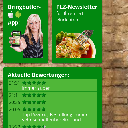
Bringbutler-
PLZ-Newsletter
für Ihren Ort
einrichten...
App!
Aktuelle Bewertungen:
21:31
Immer super
21:11
20:35
20:05
Top Pizzeria, Bestellung immer
sehr schnell zubereitet und...
15:22