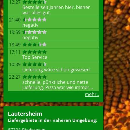
12:27
Bestelle seit Jahren hier, bisher
war alles gut.
21:40
negativ
19:59
negativ
18:49
17:11
Top Service
10:39
Lieferung wäre schon gewesen.
22:27
schnelle, pünktliche und nette
Lieferung. Pizza war wie immer...
mehr..
Lautersheim
Liefergebiete in der näheren Umgebung:
67308 Biedesheim