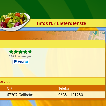
Infos für Lieferdienste
Kassensystem
Zuverlässigkeit
Sicherheit
Der Online-Shop
576 Bewertungen
Das Bestellsystem
Der Bestellvorgang
Übertragung
ervice:
Testshop
Ort
Telefon
Styles
67307 Göllheim
06351-121250
Kontakt