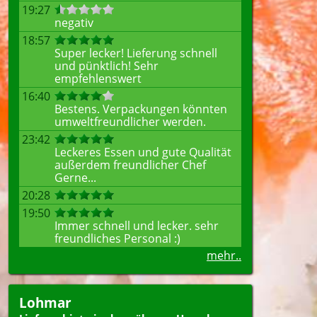
19:27
negativ
18:57
Super lecker! Lieferung schnell
und pünktlich! Sehr
empfehlenswert
16:40
Bestens. Verpackungen könnten
umweltfreundlicher werden.
23:42
Leckeres Essen und gute Qualität
außerdem freundlicher Chef
Gerne...
20:28
19:50
Immer schnell und lecker. sehr
freundliches Personal :)
mehr..
Lohmar