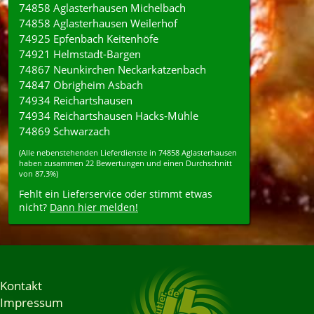
74858 Aglasterhausen Michelbach
74858 Aglasterhausen Weilerhof
74925 Epfenbach Keitenhöfe
74921 Helmstadt-Bargen
74867 Neunkirchen Neckarkatzenbach
74847 Obrigheim Asbach
74934 Reichartshausen
74934 Reichartshausen Hacks-Mühle
74869 Schwarzach
(Alle nebenstehenden
Lieferdienste
in
74858
Aglasterhausen
haben zusammen
22
Bewertungen und einen Durchschnitt
von
87.3%
)
Fehlt ein Lieferservice oder stimmt etwas
nicht?
Dann hier melden!
Kontakt
Impressum