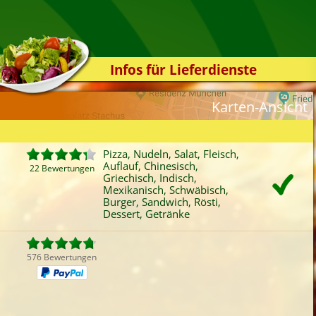
Infos für Lieferdienste
Kassensystem
Karten-Ansicht
Zuverlässigkeit
Sicherheit
Pizza, Nudeln, Salat, Fleisch,
Der Online-Shop
Auflauf, Chinesisch,
22 Bewertungen
Griechisch, Indisch,
Das Bestellsystem
Mexikanisch, Schwäbisch,
Der Bestellvorgang
Burger, Sandwich, Rösti,
Dessert, Getränke
Übertragung
Testshop
576 Bewertungen
Styles
Kontakt