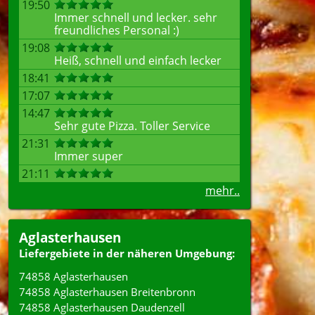
19:50
Immer schnell und lecker. sehr
freundliches Personal :)
19:08
Heiß, schnell und einfach lecker
18:41
17:07
14:47
Sehr gute Pizza. Toller Service
21:31
Immer super
21:11
mehr..
Aglasterhausen
Liefergebiete in der näheren Umgebung:
74858 Aglasterhausen
74858 Aglasterhausen Breitenbronn
74858 Aglasterhausen Daudenzell