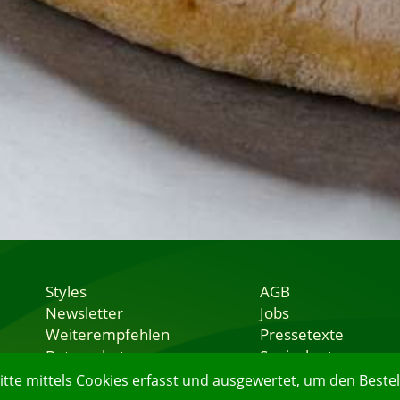
Styles
AGB
Newsletter
Jobs
Weiterempfehlen
Pressetexte
Datenschutz
Speisekarten
Nutzungsbedingungen
Lieferservice
e mittels Cookies erfasst und ausgewertet, um den Bestell