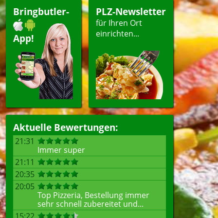
Bringbutler-
PLZ-Newsletter
für Ihren Ort
einrichten...
App!
Aktuelle Bewertungen:
21:31
Immer super
21:11
20:35
20:05
Top Pizzeria, Bestellung immer
sehr schnell zubereitet und...
15:22