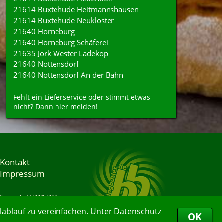
21614 Buxtehude Heitmannshausen
21614 Buxtehude Neukloster
21640 Horneburg
21640 Horneburg Schäferei
21635 Jork Wester Ladekop
21640 Nottensdorf
21640 Nottensdorf An der Bahn
Fehlt ein Lieferservice oder stimmt etwas
nicht?
Dann hier melden!
Kontakt
Impressum
Copyright © 2001-2026
Bringbutler® GmbH
ablauf zu vereinfachen. Unter
Datenschutz
06.08.2026 21:38:46
OK