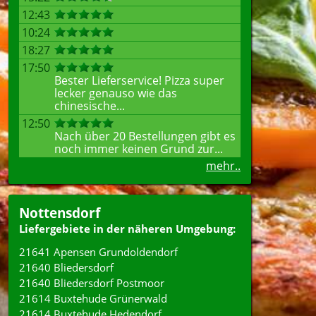
12:43
10:24
18:27
17:50
Bester Lieferservice! Pizza super
lecker genauso wie das
chinesische...
12:50
Nach über 20 Bestellungen gibt es
noch immer keinen Grund zur...
mehr..
Nottensdorf
Liefergebiete in der näheren Umgebung:
21641 Apensen Grundoldendorf
21640 Bliedersdorf
21640 Bliedersdorf Postmoor
21614 Buxtehude Grünerwald
21614 Buxtehude Hedendorf