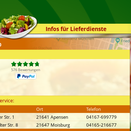
Infos für Lieferdienste
Kassensystem
0
Zuverlässigkeit
Sicherheit
Der Online-Shop
576 Bewertungen
Das Bestellsystem
Der Bestellvorgang
Übertragung
ervice:
Testshop
Ort
Telefon
Styles
r Str. 1
21641 Apensen
04167-699779
Kontakt
ter Str. 8
21647 Moisburg
04165-216677