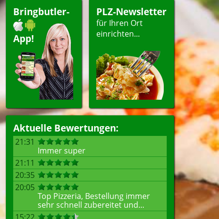
Bringbutler-
PLZ-Newsletter
für Ihren Ort
einrichten...
App!
Aktuelle Bewertungen:
21:31
Immer super
21:11
20:35
20:05
Top Pizzeria, Bestellung immer
sehr schnell zubereitet und...
15:22