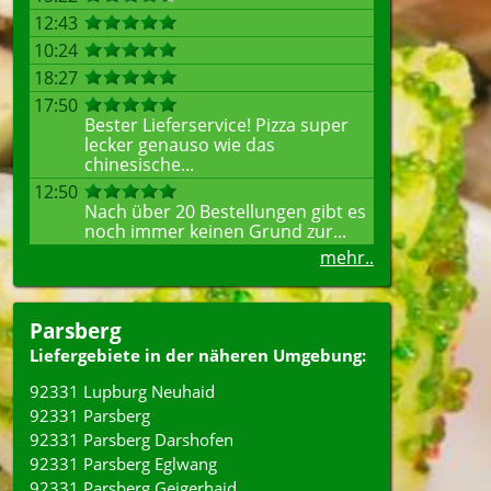
12:43
10:24
18:27
17:50
Bester Lieferservice! Pizza super
lecker genauso wie das
chinesische...
12:50
Nach über 20 Bestellungen gibt es
noch immer keinen Grund zur...
mehr..
Parsberg
Liefergebiete in der näheren Umgebung:
92331 Lupburg Neuhaid
92331 Parsberg
92331 Parsberg Darshofen
92331 Parsberg Eglwang
92331 Parsberg Geigerhaid