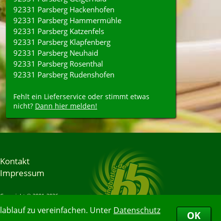
92331 Parsberg Hackenhofen
92331 Parsberg Hammermühle
92331 Parsberg Katzenfels
92331 Parsberg Klapfenberg
92331 Parsberg Neuhaid
92331 Parsberg Rosenthal
92331 Parsberg Rudenshofen
Fehlt ein Lieferservice oder stimmt etwas
nicht?
Dann hier melden!
Kontakt
Impressum
Copyright © 2001-2026
Bringbutler® GmbH
ablauf zu vereinfachen. Unter
Datenschutz
07.08.2026 08:28:00
OK