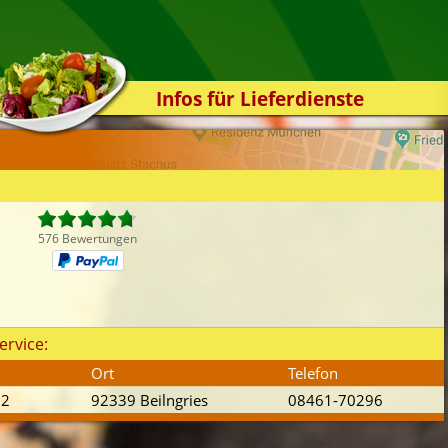
Infos für Lieferdienste
Kassensystem
Zuverlässigkeit
Sicherheit
Der Online-Shop
576 Bewertungen
Das Bestellsystem
Der Bestellvorgang
Übertragung
ervice:
Testshop
Ort
Telefon
Styles
 2
92339 Beilngries
08461-70296
Kontakt