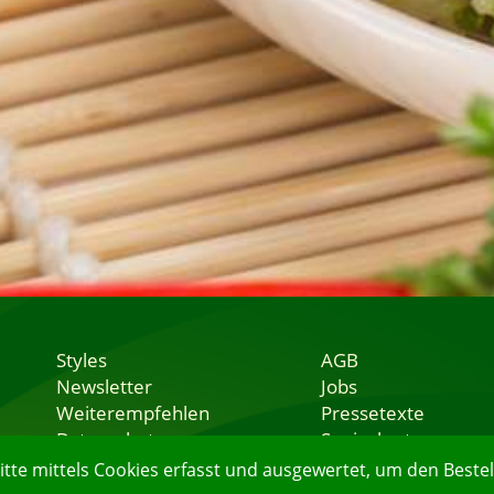
Styles
AGB
Newsletter
Jobs
Weiterempfehlen
Pressetexte
Datenschutz
Speisekarten
Nutzungsbedingungen
Lieferservice
e mittels Cookies erfasst und ausgewertet, um den Bestell