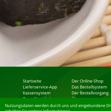
Startseite
Der Online-Shop
Lieferservice-App
Das Bestellsystem
Kassensystem
Der Bestellvorgang
Zuverlässigkeit
Übertragung
Sicherheit
Testshop
Nutzungsdaten werden durch uns und eingebundene Dritt