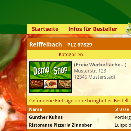
Startseite
Infos für Besteller
Lieferservice-App
Reiffelbach
– PLZ 67829
Weiterempfehlen
Kategorien
Newsletter
(Freie Werbefläche...)
Sicherheit
Musterstr. 123
Kontakt
12345 Musterstadt
Gefundene Einträge ohne bringbutler-Bestells
Name
Strasse
Gunther Kuhns
Vorderg
Ristorante Pizzeria Zinnober
Luitpold