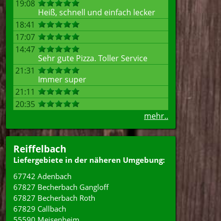
19:08
Heiß, schnell und einfach lecker
18:41
17:07
14:47
Sehr gute Pizza. Toller Service
21:31
Immer super
21:11
20:35
mehr..
Reiffelbach
Liefergebiete in der näheren Umgebung:
67742 Adenbach
67827 Becherbach Gangloff
67827 Becherbach Roth
67829 Callbach
55590 Meisenheim