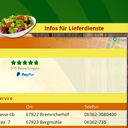
Infos für Lieferdienste
Kassensystem
Zuverlässigkeit
Sicherheit
Der Online-Shop
576 Bewertungen
Das Bestellsystem
Der Bestellvorgang
Übertragung
ervice:
Testshop
Ort
Telefon
Styles
asse 6b
67822 Bremricherhof
06362-3080400
Kontakt
str. 7
67823 Bergmühle
06362-735