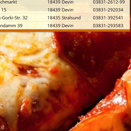
schmarkt
18439 Devin
03831-2612-99
. 15
18439 Devin
03831-292034
Gorki-Str. 32
18435 Stralsund
03831-392541
endamm 39
18439 Devin
03831-293583