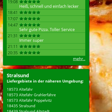
19:08
Heiß, schnell und einfach lecker
18:41
17:07
14:47
Sehr gute Pizza. Toller Service
21:31
Immer super
21:11
20:35
mehr..
Stralsund
Liefergebiete in der näheren Umgebung:
18573 Altefähr
18573 Altefähr Grahlerfähre
18573 Altefähr Poppelvitz
18435 Stralsund
18439 Stralsund Altstadt