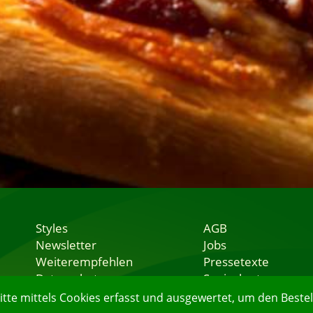
Styles
AGB
Newsletter
Jobs
Weiterempfehlen
Pressetexte
Datenschutz
Speisekarten
Nutzungsbedingungen
Lieferservice
e mittels Cookies erfasst und ausgewertet, um den Bestell