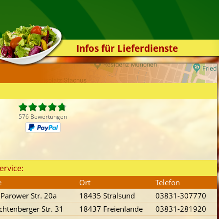
Infos für Lieferdienste
Kassensystem
Zuverlässigkeit
Sicherheit
Der Online-Shop
576 Bewertungen
Das Bestellsystem
Der Bestellvorgang
Übertragung
ervice:
Testshop
e
Ort
Telefon
Styles
Parower Str. 20a
18435 Stralsund
03831-307770
Kontakt
ichtenberger Str. 31
18437 Freienlande
03831-281920