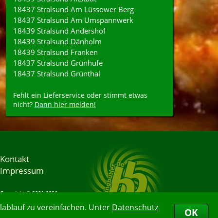
18437 Stralsund Am Lüssower Berg
18437 Stralsund Am Umspannwerk
18439 Stralsund Andershof
18439 Stralsund Dänholm
18439 Stralsund Franken
18437 Stralsund Grünhufe
18437 Stralsund Grünthal
Fehlt ein Lieferservice oder stimmt etwas
nicht?
Dann hier melden!
Kontakt
Impressum
Copyright © 2001-2026
Bringbutler® GmbH
ablauf zu vereinfachen. Unter
Datenschutz
08.08.2026 08:26:55
OK