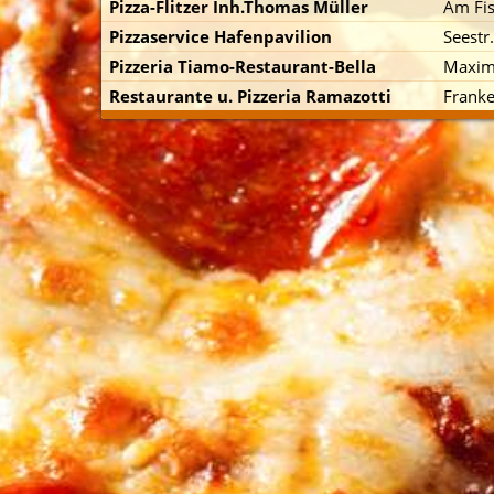
Pizza-Flitzer Inh.Thomas Müller
Am Fi
Pizzaservice Hafenpavilion
Seestr
Pizzeria Tiamo-Restaurant-Bella
Maxim-
Restaurante u. Pizzeria Ramazotti
Frank
p zuerst)