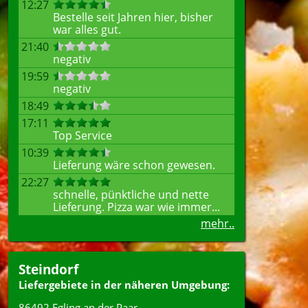
12:27
Bestelle seit Jahren hier, bisher
war alles gut.
21:40
negativ
19:59
negativ
18:49
17:11
Top Service
10:39
Lieferung wäre schon gewesen.
22:27
schnelle, pünktliche und nette
Lieferung. Pizza war wie immer...
mehr..
Steindorf
Liefergebiete in der näheren Umgebung:
86492 Egling an der Paar