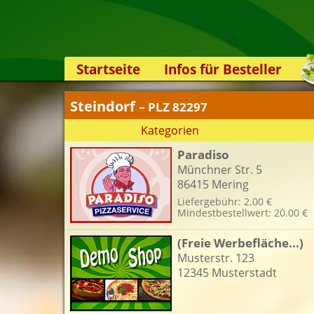
Startseite
Infos für Besteller
Lieferservice-App
Steindorf
– PLZ 82297
Weiterempfehlen
Kategorien
Newsletter
Paradiso
Sicherheit
Münchner Str. 5
Kontakt
86415 Mering
Liefergebühr: 2.00 €
Mindestbestellwert: 20.00 €
(Freie Werbefläche...)
Musterstr. 123
12345 Musterstadt