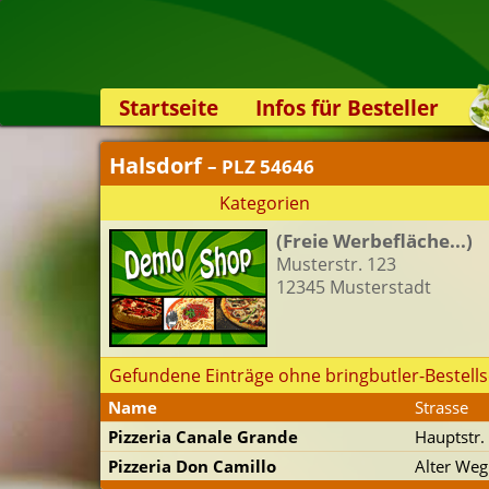
Startseite
Infos für Besteller
Lieferservice-App
Halsdorf
– PLZ 54646
Weiterempfehlen
Kategorien
Newsletter
(Freie Werbefläche...)
Sicherheit
Musterstr. 123
Kontakt
12345 Musterstadt
Gefundene Einträge ohne bringbutler-Bestells
Name
Strasse
Pizzeria Canale Grande
Hauptstr.
Pizzeria Don Camillo
Alter Weg