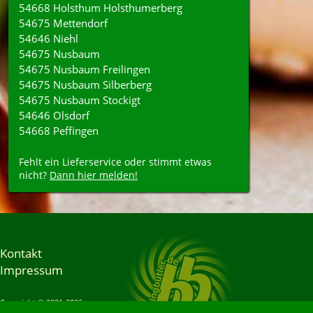
54668 Holsthum Holsthumerberg
54675 Mettendorf
54646 Niehl
54675 Nusbaum
54675 Nusbaum Freilingen
54675 Nusbaum Silberberg
54675 Nusbaum Stockigt
54646 Olsdorf
54668 Peffingen
Fehlt ein Lieferservice oder stimmt etwas
nicht?
Dann hier melden!
Kontakt
Impressum
Copyright © 2001-2026
Bringbutler® GmbH