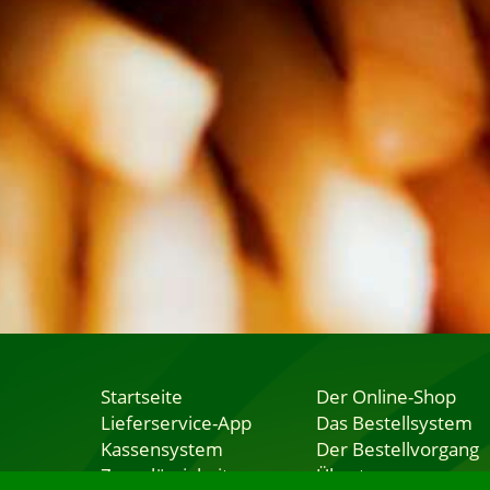
Startseite
Der Online-Shop
Lieferservice-App
Das Bestellsystem
Kassensystem
Der Bestellvorgang
Zuverlässigkeit
Übertragung