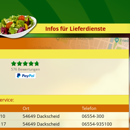
Infos für Lieferdienste
Kassensystem
Zuverlässigkeit
Sicherheit
Der Online-Shop
576 Bewertungen
Das Bestellsystem
Der Bestellvorgang
Übertragung
ervice:
Testshop
Ort
Telefon
Styles
 10
54649 Dackscheid
06554-300
Kontakt
 17
54649 Dackscheid
06554-935100