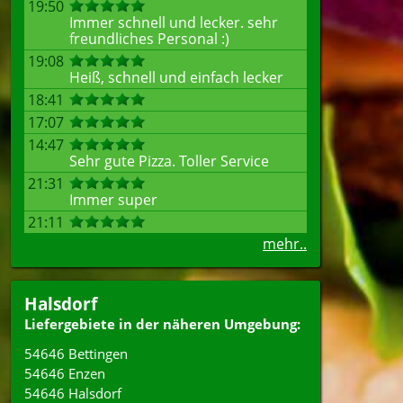
19:50
Immer schnell und lecker. sehr
freundliches Personal :)
19:08
Heiß, schnell und einfach lecker
18:41
17:07
14:47
Sehr gute Pizza. Toller Service
21:31
Immer super
21:11
mehr..
Halsdorf
Liefergebiete in der näheren Umgebung:
54646 Bettingen
54646 Enzen
54646 Halsdorf